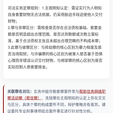
司法实务定罪规则：1.主观明知认定：需证实行为人明知
自身索要财物无合法依据，仍采用胁迫手段迫使他人交付
财物；
2.罪与非罪区分：需核查是否存在合法债权基础、索要金
额是否明显超出合理范围、是否达到数额或次数立案标
准，基于合法债权主张且未超出合理范畴的不构成本罪；
3.此罪与彼罪区分：与抢劫罪的核心区别为暴力程度及是
否当场取财，与诈骗罪的核心区别为被害人是否基于恐惧
心理而非错误认识交付财物，与绑架罪的核心区别为是否
实际控制人质索要赎金。
关联罪名对比：
实务中敲诈勒索罪案件常与
帮助信息网络犯
罪活动罪（帮信罪）
、洗钱罪在主观明知的认定上存在交叉
与区分，具体个罪的构成要件不同，辩护策略亦有差异。建
议委托专业刑事律师结合案件事实进行针对性分析。