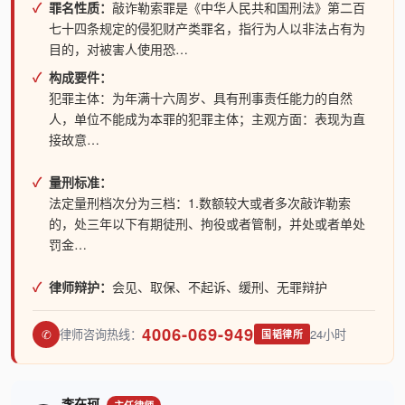
罪名性质：
敲诈勒索罪是《中华人民共和国刑法》第二百
七十四条规定的侵犯财产类罪名，指行为人以非法占有为
目的，对被害人使用恐…
构成要件：
犯罪主体：为年满十六周岁、具有刑事责任能力的自然
人，单位不能成为本罪的犯罪主体；主观方面：表现为直
接故意…
量刑标准：
法定量刑档次分为三档：1.数额较大或者多次敲诈勒索
的，处三年以下有期徒刑、拘役或者管制，并处或者单处
罚金…
律师辩护：
会见、取保、不起诉、缓刑、无罪辩护
4006-069-949
✆
律师咨询热线：
24小时
国韬律所
李在珂
主任律师